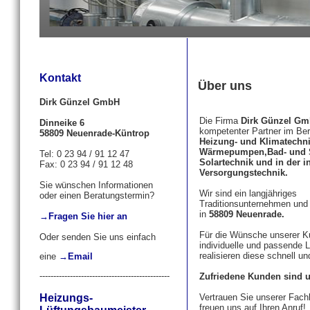
Kontakt
Über uns
Dirk Günzel GmbH
Die Firma
Dirk Günzel G
Dinneike 6
kompetenter Partner im Be
58809 Neuenrade-Küntrop
Heizung- und Klimatechni
Wärmepumpen,Bad- und S
Tel: 0 23 94 / 91 12 47
Solartechnik und in der i
Fax: 0 23 94 / 91 12 48
Versorgungstechnik.
Sie wünschen Informationen
Wir sind ein langjähriges
oder einen Beratungstermin?
Traditionsunternehmen und 
in
58809 Neuenrade.
→Fragen Sie hier an
Für die Wünsche unserer K
Oder senden Sie uns einfach
individuelle und passende
realisieren diese schnell un
eine
→Email
-----------------------------------------------
Zufriedene Kunden sind u
Heizungs-
Vertrauen Sie unserer Fac
freuen uns auf Ihren Anruf!