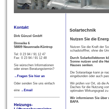
Kontakt
Solartechnik
Dirk Günzel GmbH
Nutzen Sie die Energ
Dinneike 6
58809 Neuenrade-Küntrop
Nutzen Sie die Kraft der S
schadstofffrei, ohne die U
Tel: 0 23 94 / 91 12 47
Fax: 0 23 94 / 91 12 48
Durch Solarkollektoren k
Sonne nutzen und die He
Sie wünschen Informationen
Hauses senken
.
oder einen Beratungstermin?
Die Solaranlage kann je na
→Fragen Sie hier an
eingebunden oder auch para
Oder senden Sie uns einfach
Wir prüfen vor Ort, ob die 
Daches für die Nutzung von
eine
→Email
optimalen Wirkungsgrad zu 
-----------------------------------------------
Wir informieren Sie über 
BAFA
.
Heizungs-